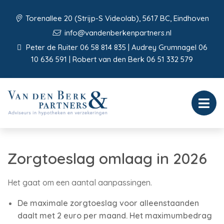
Torenallee 20 (Strijp-S Videolab), 5617 BC, Eindhoven
info@vandenberkenpartners.nl
Peter de Ruiter 06 58 814 835 | Audrey Grumnagel 06
10 636 591 | Robert van den Berk 06 51 332 579
Zorgtoeslag omlaag in 2026
Het gaat om een aantal aanpassingen.
De maximale zorgtoeslag voor alleenstaanden
daalt met 2 euro per maand. Het maximumbedrag