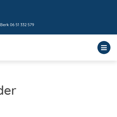
 Berk 06 51 332 579
der