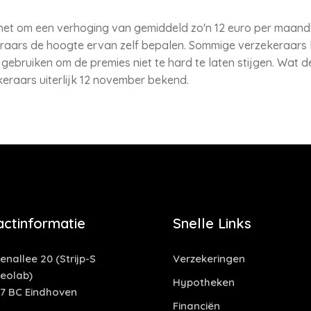
het om een verhoging van gemiddeld zo'n 12 euro per maand. 
raars de hoogte ervan zelf bepalen. Sommige verzekeraars 
 gebruiken om de premies niet te hard te laten stijgen. Wat 
eraars uiterlijk 12 november bekend.
actinformatie
Snelle Links
enallee 20 (Strijp-S
Verzekeringen
deolab)
Hypotheken
17 BC Eindhoven
Financiën