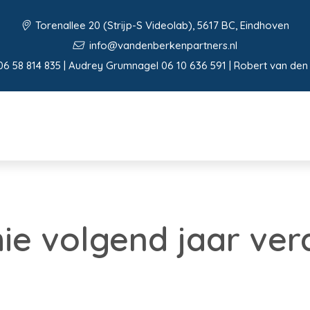
Torenallee 20 (Strijp-S Videolab), 5617 BC, Eindhoven
info@vandenberkenpartners.nl
06 58 814 835 | Audrey Grumnagel 06 10 636 591 | Robert van den
e volgend jaar ver