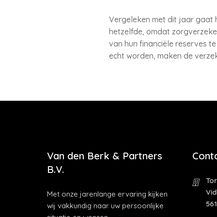
Vergeleken met dit jaar gaat 
hetzelfde, omdat zorgverzeke
van hun financiële reserves te
echt worden, maken de verzek
Van den Berk & Partners
Cont
B.V.
Tor
Vi
Met onze jarenlange ervaring kijken
56
wij vakkundig naar uw persoonlijke