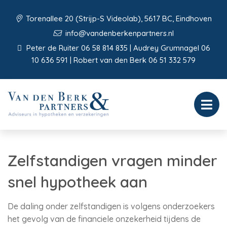
Torenallee 20 (Strijp-S Videolab), 5617 BC, Eindhoven
info@vandenberkenpartners.nl
Peter de Ruiter 06 58 814 835 | Audrey Grumnagel 06
10 636 591 | Robert van den Berk 06 51 332 579
Zelfstandigen vragen minder
snel hypotheek aan
De daling onder zelfstandigen is volgens onderzoekers
het gevolg van de financiele onzekerheid tijdens de