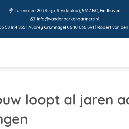
Torenallee 20 (Strijp-S Videolab), 5617 BC, Eindhoven
info@vandenberkenpartners.nl
06 58 814 835 | Audrey Grumnagel 06 10 636 591 | Robert van den
w loopt al jaren a
ingen