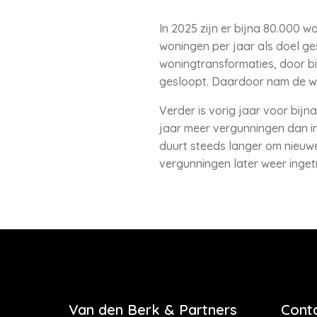
In 2025 zijn er bijna 80.000 
woningen per jaar als doel g
woningtransformaties, door b
gesloopt. Daardoor nam de wo
Verder is vorig jaar voor bi
jaar meer vergunningen dan in
duurt steeds langer om nieuw
vergunningen later weer inget
Van den Berk & Partners
Cont