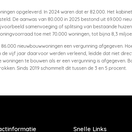
woningen opgeleverd. In 2024 waren dat er 82.000. Het kabin
esteld. De aanwas van 80.000 in 2025 bestond uit 69.000 ni
ijvoorbeeld samenvoeging of splitsing van bestaande huize
ningvoorraad toe met 70.000 woningen, tot bijna 8,3 miljoe
jna 86.000 nieuwbouwwoningen een vergunning afgegeven. Ho
 de vijf jaar daarvoor werden verleend, leidde dat niet dire
e woningen te bouwen als er een vergunning is afgegeven.
rokken. Sinds 2019 schommelt dit tussen de 3 en 5 procent.
actinformatie
Snelle Links