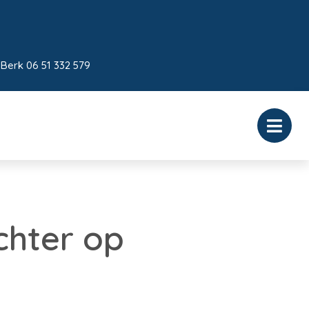
 Berk 06 51 332 579
chter op