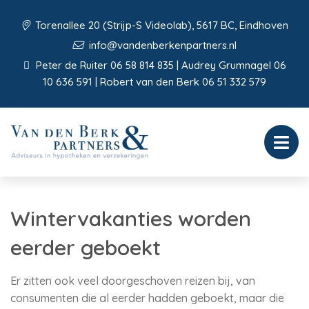
Torenallee 20 (Strijp-S Videolab), 5617 BC, Eindhoven
info@vandenberkenpartners.nl
Peter de Ruiter 06 58 814 835 | Audrey Grumnagel 06
10 636 591 | Robert van den Berk 06 51 332 579
Wintervakanties worden
eerder geboekt
Er zitten ook veel doorgeschoven reizen bij, van
consumenten die al eerder hadden geboekt, maar die