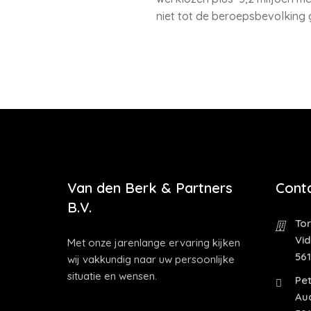
niet tot de beroepsbevolking
Van den Berk & Partners
Cont
B.V.
Tor
Vi
Met onze jarenlange ervaring kijken
56
wij vakkundig naar uw persoonlijke
situatie en wensen.
Pet
Au