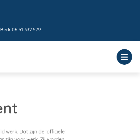
 Berk 06 51 332 579
ent
werk. Dat zijn de 'officiele'
r zijn voor werk. Zij worden