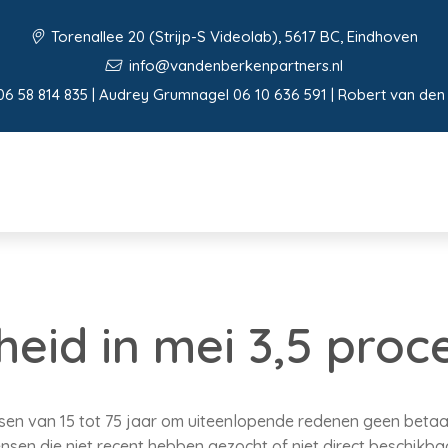
Torenallee 20 (Strijp-S Videolab), 5617 BC, Eindhoven
info@vandenberkenpartners.nl
06 58 814 835 | Audrey Grumnagel 06 10 636 591 | Robert van den
eid in mei 3,5 proc
en van 15 tot 75 jaar om uiteenlopende redenen geen betaald 
sen die niet recent hebben gezocht of niet direct beschikbaa