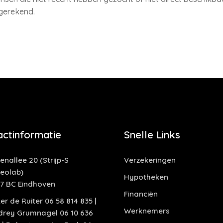
 gerekend.
actinformatie
Snelle Links
enallee 20 (Strijp-S
Verzekeringen
deolab)
Hypotheken
17 BC Eindhoven
Financiën
er de Ruiter 06 58 814 835 |
Werknemers
drey Grumnagel 06 10 636