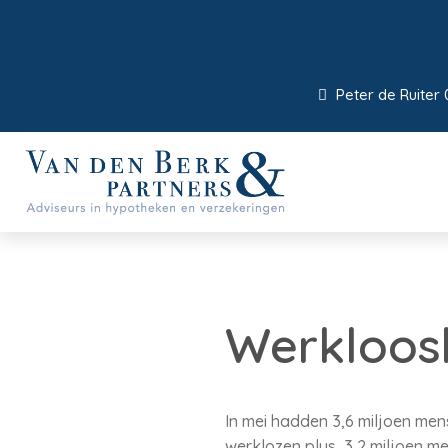
Peter de Ruiter 
Werkloosh
In mei hadden 3,6 miljoen mens
werklozen plus 3,2 miljoen men