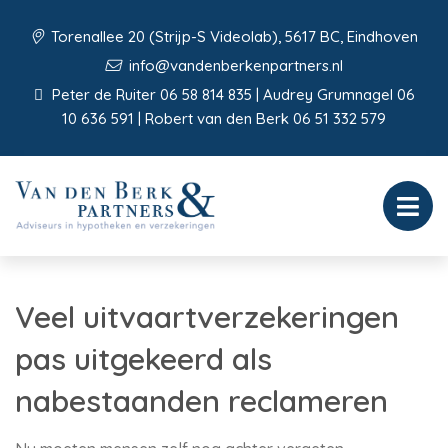
Torenallee 20 (Strijp-S Videolab), 5617 BC, Eindhoven
info@vandenberkenpartners.nl
Peter de Ruiter 06 58 814 835 | Audrey Grumnagel 06
10 636 591 | Robert van den Berk 06 51 332 579
Veel uitvaartverzekeringen
pas uitgekeerd als
nabestaanden reclameren