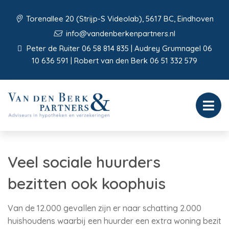
Torenallee 20 (Strijp-S Videolab), 5617 BC, Eindhoven
info@vandenberkenpartners.nl
Peter de Ruiter 06 58 814 835 | Audrey Grumnagel 06
10 636 591 | Robert van den Berk 06 51 332 579
Veel sociale huurders
bezitten ook koophuis
Van de 12.000 gevallen zijn er naar schatting 2.000
huishoudens waarbij een huurder een extra woning bezit