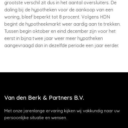
grootste verschil zit dus in het aantal oversluiters. De
daling bij de hypotheken voor de aankoop van een
woning, bleef beperkt tot 8 procent. Volgens HDN
begint de hypotheekmarkt weer aardig aan te trekken.
Tussen begin oktober en eind december zijn voor het
eerst in bijna twee jaar weer meer hypotheken
aangevraagd dan in dezelfde periode een jaar eerder.
Van den Berk & Partners B.V.
Met onze jarenlange ervaring kijken wij vakkundig naar uw
persoonlijke situatie en wensen.