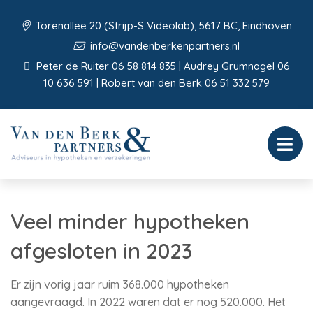
Torenallee 20 (Strijp-S Videolab), 5617 BC, Eindhoven
info@vandenberkenpartners.nl
Peter de Ruiter 06 58 814 835 | Audrey Grumnagel 06
10 636 591 | Robert van den Berk 06 51 332 579
Veel minder hypotheken
afgesloten in 2023
Er zijn vorig jaar ruim 368.000 hypotheken
aangevraagd. In 2022 waren dat er nog 520.000. Het