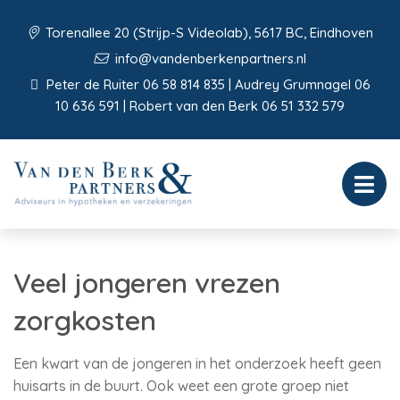
Torenallee 20 (Strijp-S Videolab), 5617 BC, Eindhoven
info@vandenberkenpartners.nl
Peter de Ruiter 06 58 814 835 | Audrey Grumnagel 06
10 636 591 | Robert van den Berk 06 51 332 579
Veel jongeren vrezen
zorgkosten
Een kwart van de jongeren in het onderzoek heeft geen
huisarts in de buurt. Ook weet een grote groep niet