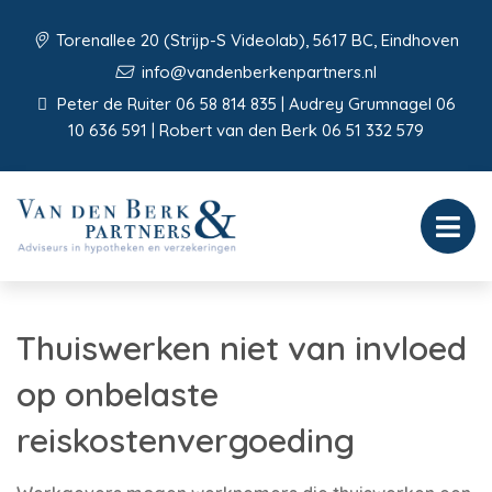
Torenallee 20 (Strijp-S Videolab), 5617 BC, Eindhoven
info@vandenberkenpartners.nl
Peter de Ruiter 06 58 814 835 | Audrey Grumnagel 06
10 636 591 | Robert van den Berk 06 51 332 579
Thuiswerken niet van invloed
op onbelaste
reiskostenvergoeding