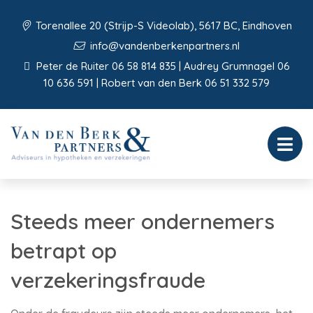
Torenallee 20 (Strijp-S Videolab), 5617 BC, Eindhoven
info@vandenberkenpartners.nl
Peter de Ruiter 06 58 814 835 | Audrey Grumnagel 06
10 636 591 | Robert van den Berk 06 51 332 579
Steeds meer ondernemers
betrapt op
verzekeringsfraude