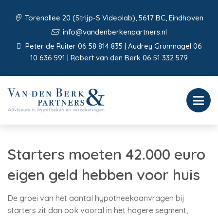
Torenallee 20 (Strijp-S Videolab), 5617 BC, Eindhoven
info@vandenberkenpartners.nl
Peter de Ruiter 06 58 814 835 | Audrey Grumnagel 06
10 636 591 | Robert van den Berk 06 51 332 579
Starters moeten 42.000 euro
eigen geld hebben voor huis
De groei van het aantal hypotheekaanvragen bij
starters zit dan ook vooral in het hogere segment,