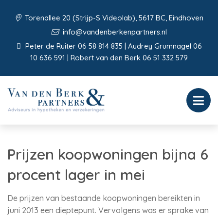
Torenallee 20 (Strijp-S Videolab), 5617 BC, Eindhoven
info@vandenberkenpartners.nl
Peter de Ruiter 06 58 814 835 | Audrey Grumnagel 06
10 636 591 | Robert van den Berk 06 51 332 579
Prijzen koopwoningen bijna 6
procent lager in mei
De prijzen van bestaande koopwoningen bereikten in
juni 2013 een dieptepunt. Vervolgens was er sprake van