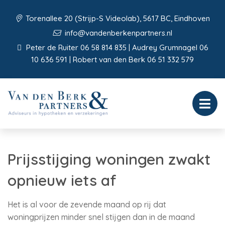
Torenallee 20 (Strijp-S Videolab), 5617 BC, Eindhoven
info@vandenberkenpartners.nl
Peter de Ruiter 06 58 814 835 | Audrey Grumnagel 06
10 636 591 | Robert van den Berk 06 51 332 579
Prijsstijging woningen zwakt
opnieuw iets af
Het is al voor de zevende maand op rij dat
woningprijzen minder snel stijgen dan in de maand