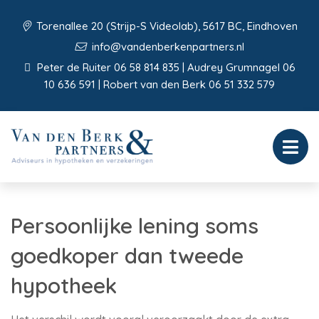
Torenallee 20 (Strijp-S Videolab), 5617 BC, Eindhoven
info@vandenberkenpartners.nl
Peter de Ruiter 06 58 814 835 | Audrey Grumnagel 06
10 636 591 | Robert van den Berk 06 51 332 579
Persoonlijke lening soms
goedkoper dan tweede
hypotheek