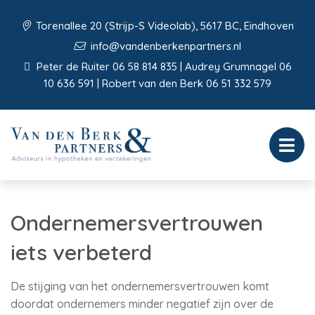
Torenallee 20 (Strijp-S Videolab), 5617 BC, Eindhoven
info@vandenberkenpartners.nl
Peter de Ruiter 06 58 814 835 | Audrey Grumnagel 06
10 636 591 | Robert van den Berk 06 51 332 579
Ondernemersvertrouwen
iets verbeterd
De stijging van het ondernemersvertrouwen komt
doordat ondernemers minder negatief zijn over de