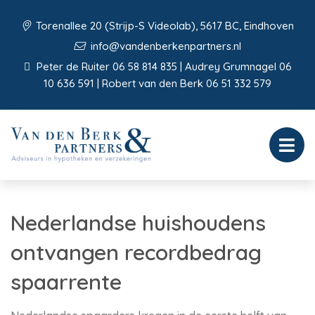
Torenallee 20 (Strijp-S Videolab), 5617 BC, Eindhoven
info@vandenberkenpartners.nl
Peter de Ruiter 06 58 814 835 | Audrey Grumnagel 06
10 636 591 | Robert van den Berk 06 51 332 579
Nederlandse huishoudens
ontvangen recordbedrag
spaarrente