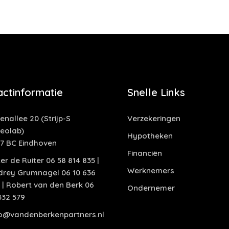
actinformatie
Snelle Links
enallee 20 (Strijp-S
Verzekeringen
deolab)
Hypotheken
17 BC Eindhoven
Financiën
er de Ruiter 06 58 814 835 |
Werknemers
drey Grumnagel 06 10 636
 | Robert van den Berk 06
Ondernemer
332 579
fo@vandenberkenpartners.nl