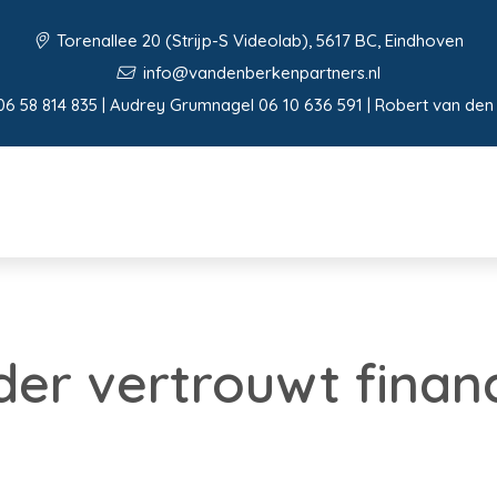
Torenallee 20 (Strijp-S Videolab), 5617 BC, Eindhoven
info@vandenberkenpartners.nl
06 58 814 835 | Audrey Grumnagel 06 10 636 591 | Robert van den
er vertrouwt financ