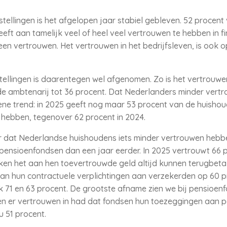
nstellingen is het afgelopen jaar stabiel gebleven. 52 proce
 aan tamelijk veel of heel veel vertrouwen te hebben in fina
en vertrouwen. Het vertrouwen in het bedrijfsleven, is ook o
tellingen is daarentegen wel afgenomen. Zo is het vertrouwen
 de ambtenarij tot 36 procent. Dat Nederlanders minder vert
mene trend: in 2025 geeft nog maar 53 procent van de huishou
 hebben, tegenover 62 procent in 2024.
er dat Nederlandse huishoudens iets minder vertrouwen hebbe
pensioenfondsen dan een jaar eerder. In 2025 vertrouwt 66 
 het aan hen toevertrouwde geld altijd kunnen terugbetalen
n hun contractuele verplichtingen aan verzekerden op 60 pr
k 71 en 63 procent. De grootste afname zien we bij pensioen
n er vertrouwen in had dat fondsen hun toezeggingen aan 
u 51 procent.