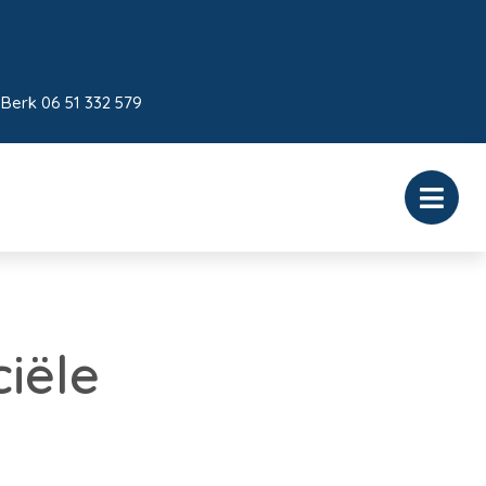
 Berk 06 51 332 579
iële