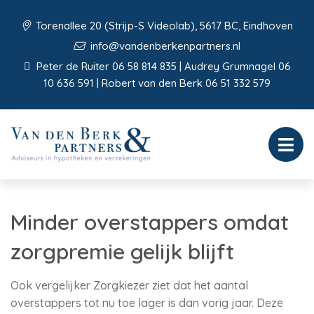
Torenallee 20 (Strijp-S Videolab), 5617 BC, Eindhoven
info@vandenberkenpartners.nl
Peter de Ruiter 06 58 814 835 | Audrey Grumnagel 06
10 636 591 | Robert van den Berk 06 51 332 579
Minder overstappers omdat
zorgpremie gelijk blijft
Ook vergelijker Zorgkiezer ziet dat het aantal
overstappers tot nu toe lager is dan vorig jaar. Deze