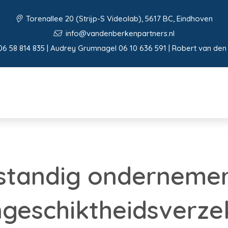
Torenallee 20 (Strijp-S Videolab), 5617 BC, Eindhoven
info@vandenberkenpartners.nl
06 58 814 835 | Audrey Grumnagel 06 10 636 591 | Robert van den
fstandig onderneme
geschiktheidsverze