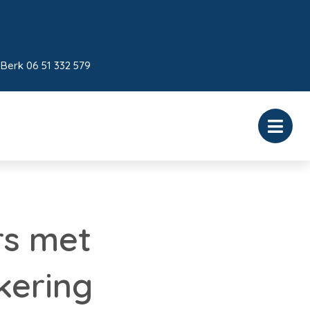
 Berk 06 51 332 579
rs met
kering