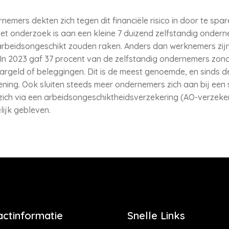
emers dekten zich tegen dit financiële risico in door te spare
 het onderzoek is aan een kleine 7 duizend zelfstandig ondern
arbeidsongeschikt zouden raken. Anders dan werknemers zijn z
 In 2023 gaf 37 procent van de zelfstandig ondernemers zon
argeld of beleggingen. Dit is de meest genoemde, en sinds d
ing. Ook sluiten steeds meer ondernemers zich aan bij een 
ich via een arbeidsongeschiktheidsverzekering (AO-verzekering
lijk gebleven.
actinformatie
Snelle Links