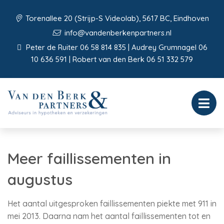
Torenallee 20 (Strijp-S Videolab), 5617 BC, Eindhoven
info@vandenberkenpartners.nl
Peter de Ruiter 06 58 814 835 | Audrey Grumnagel 06
10 636 591 | Robert van den Berk 06 51 332 579
Meer faillissementen in
augustus
Het aantal uitgesproken faillissementen piekte met 911 in
mei 2013. Daarna nam het aantal faillissementen tot en