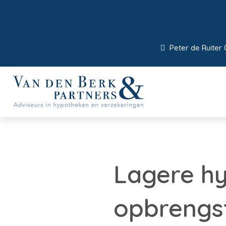
Peter de Ruiter 
Lagere h
opbrengs