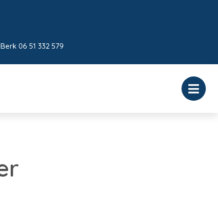
 Berk 06 51 332 579
er