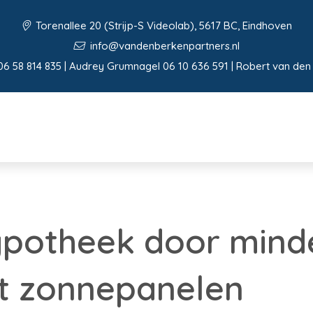
Torenallee 20 (Strijp-S Videolab), 5617 BC, Eindhoven
info@vandenberkenpartners.nl
06 58 814 835 | Audrey Grumnagel 06 10 636 591 | Robert van den
ypotheek door mind
t zonnepanelen