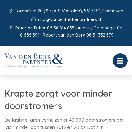
Torenallee 20 (Strijp-S Videolab), 5617 BC, Eindhoven
info@vandenberkenpartners.nl
Peter de Ruiter 06 58 814 835 | Audrey Grumnagel 06
10 636 591 | Robert van den Berk 06 51 332 579
Krapte zorgt voor minder
doorstromers
De laatste jaren verhuizen er 40.000 doorstromers per
jaar minder dan tussen 2016 en 2020. Dat zijn