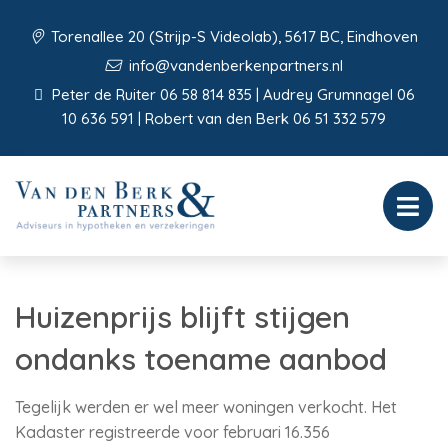
Torenallee 20 (Strijp-S Videolab), 5617 BC, Eindhoven
info@vandenberkenpartners.nl
Peter de Ruiter 06 58 814 835 | Audrey Grumnagel 06
10 636 591 | Robert van den Berk 06 51 332 579
Huizenprijs blijft stijgen
ondanks toename aanbod
Tegelijk werden er wel meer woningen verkocht. Het
Kadaster registreerde voor februari 16.356