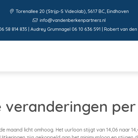
Torenallee 20 (Strijp-S Videolab), 5617 BC, Eindhoven
info@vandenberkenpartners.nl
06 58 814 835 | Audrey Grumnagel 06 10 636 591 | Robert van den
 veranderingen per 1
 maand licht omhoog. Het uurloon stijgt van 14,06 naar 14,4
 Uitkeringen zijn gekoppeld aan het minimumloon en stijgen 