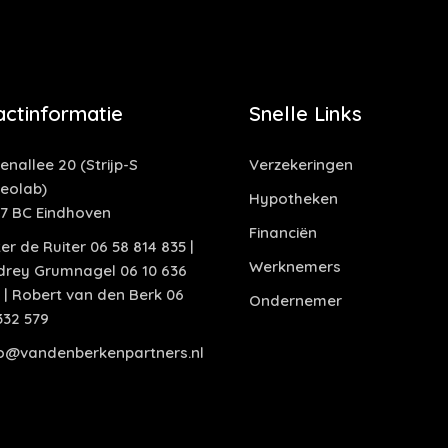
actinformatie
Snelle Links
enallee 20 (Strijp-S
Verzekeringen
deolab)
Hypotheken
17 BC Eindhoven
Financiën
er de Ruiter 06 58 814 835 |
Werknemers
drey Grumnagel 06 10 636
 | Robert van den Berk 06
Ondernemer
332 579
fo@vandenberkenpartners.nl