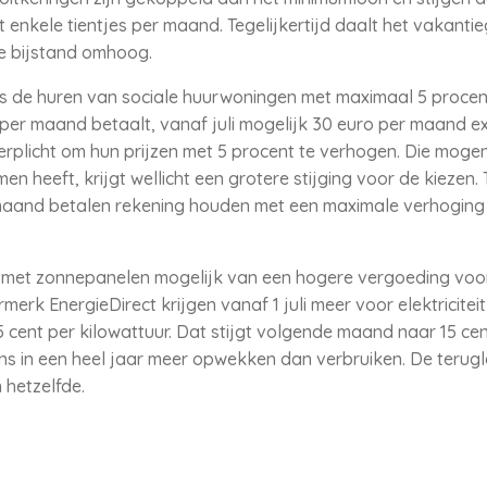
enkele tientjes per maand. Tegelijkertijd daalt het vakantie
 bijstand omhoog.
rs de huren van sociale huurwoningen met maximaal 5 proce
per maand betaalt, vanaf juli mogelijk 30 euro per maand ext
verplicht om hun prijzen met 5 procent te verhogen. Die mogen
n heeft, krijgt wellicht een grotere stijging voor de kiezen.
maand betalen rekening houden met een maximale verhoging v
 met zonnepanelen mogelijk van een hogere vergoeding voor
erk EnergieDirect krijgen vanaf 1 juli meer voor elektricitei
 cent per kilowattuur. Dat stijgt volgende maand naar 15 cen
s in een heel jaar meer opwekken dan verbruiken. De terugl
 hetzelfde.