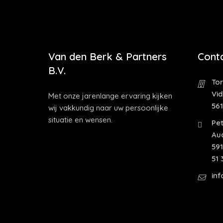
Van den Berk & Partners
Cont
B.V.
Tor
Vi
Met onze jarenlange ervaring kijken
56
wij vakkundig naar uw persoonlijke
situatie en wensen.
Pet
Au
591
51 
in