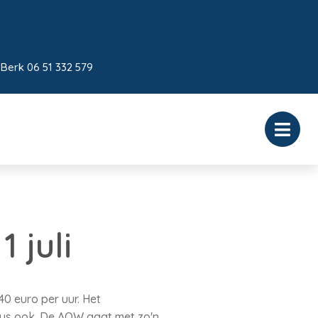
 Berk 06 51 332 579
 juli
0 euro per uur. Het
dus ook. De AOW gaat met zo'n