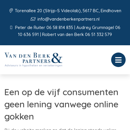
Torenallee 20 (Strijp-S Videolab), 5617 BC, Eindhoven
info@vandenberkenpartners.nl
Peter de Ruiter 06 58 814 835 | Audrey Grumnagel 06
10 636 591 | Robert van den Berk 06 51 332 579
Een op de vijf consumenten
geen lening vanwege online
gokken