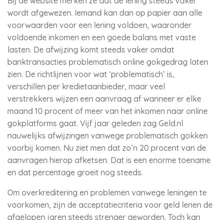
Bij de website merken ze dat de lening steeds vaker
wordt afgewezen. Iemand kan dan op papier aan alle
voorwaarden voor een lening voldoen, waaronder
voldoende inkomen en een goede balans met vaste
lasten. De afwijzing komt steeds vaker omdat
banktransacties problematisch online gokgedrag laten
zien. De richtlijnen voor wat ‘problematisch’ is,
verschillen per kredietaanbieder, maar veel
verstrekkers wijzen een aanvraag af wanneer er elke
maand 10 procent of meer van het inkomen naar online
gokplatforms gaat. Vijf jaar geleden zag Geld.nl
nauwelijks afwijzingen vanwege problematisch gokken
voorbij komen. Nu ziet men dat zo’n 20 procent van de
aanvragen hierop afketsen. Dat is een enorme toename
en dat percentage groeit nog steeds.
Om overkreditering en problemen vanwege leningen te
voorkomen, zijn de acceptatiecriteria voor geld lenen de
afgelopen jaren steeds strenger geworden. Toch kan