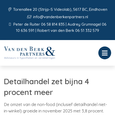
Torenallee 20 (Strijp-S Videolab), 5617 BC, Eindhoven
info@vandenberkenpartners.nl
Peter de Ruiter 06 58 814 835 | Audrey Grumnagel 06
10 636 591 | Robert van den Berk 06 51 332 579
Detailhandel zet bijna 4
procent meer
De omzet van de non-food (inclusief detailhandel niet-
in-winkel) groeide in november 2025 met 3,8 procent.