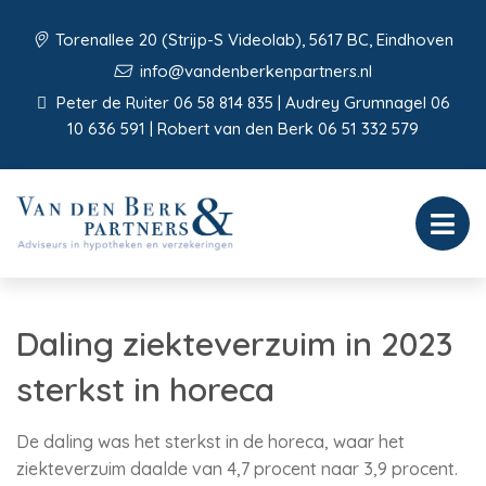
Torenallee 20 (Strijp-S Videolab), 5617 BC, Eindhoven
info@vandenberkenpartners.nl
Peter de Ruiter 06 58 814 835 | Audrey Grumnagel 06
10 636 591 | Robert van den Berk 06 51 332 579
Daling ziekteverzuim in 2023
sterkst in horeca
De daling was het sterkst in de horeca, waar het
ziekteverzuim daalde van 4,7 procent naar 3,9 procent.