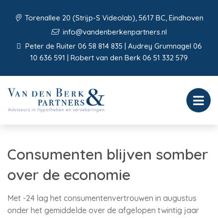
Torenallee 20 (Strijp-S Videolab), 5617 BC, Eindhoven
info@vandenberkenpartners.nl
Peter de Ruiter 06 58 814 835 | Audrey Grumnagel 06
10 636 591 | Robert van den Berk 06 51 332 579
Consumenten blijven somber
over de economie
Met -24 lag het consumentenvertrouwen in augustus
onder het gemiddelde over de afgelopen twintig jaar