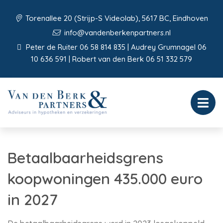
Torenallee 20 (Strijp-S Videolab), 5617 BC, Eindhoven
info@vandenberkenpartners.nl
Peter de Ruiter 06 58 814 835 | Audrey Grumnagel 06
10 636 591 | Robert van den Berk 06 51 332 579
Betaalbaarheidsgrens
koopwoningen 435.000 euro
in 2027