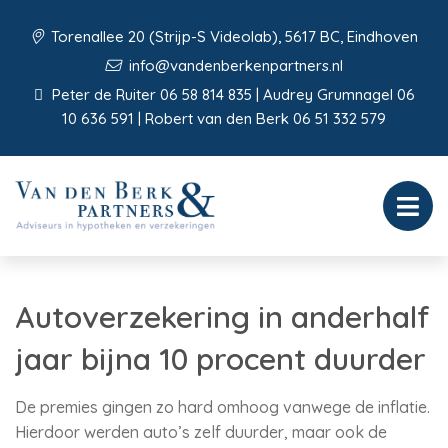
Torenallee 20 (Strijp-S Videolab), 5617 BC, Eindhoven
info@vandenberkenpartners.nl
Peter de Ruiter 06 58 814 835 | Audrey Grumnagel 06
10 636 591 | Robert van den Berk 06 51 332 579
Autoverzekering in anderhalf
jaar bijna 10 procent duurder
De premies gingen zo hard omhoog vanwege de inflatie.
Hierdoor werden auto’s zelf duurder, maar ook de