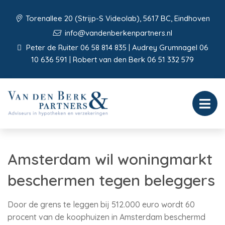
Torenallee 20 (Strijp-S Videolab), 5617 BC, Eindhoven
info@vandenberkenpartners.nl
Peter de Ruiter 06 58 814 835 | Audrey Grumnagel 06
10 636 591 | Robert van den Berk 06 51 332 579
Amsterdam wil woningmarkt
beschermen tegen beleggers
Door de grens te leggen bij 512.000 euro wordt 60
procent van de koophuizen in Amsterdam beschermd