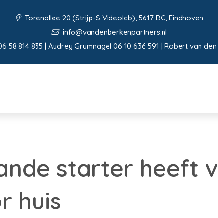
Torenallee 20 (Strijp-S Videolab), 5617 BC, Eindhoven
info@vandenberkenpartners.nl
06 58 814 835 | Audrey Grumnagel 06 10 636 591 | Robert van den
ande starter heeft
r huis