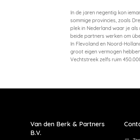
In de jaren negentig kon iem
sommige provincies, zoals Dren
plek in Nederland waar je al
beide partners werken om üb
In Flevoland en Noord-Holland
groot eigen vermogen hebben. 
Vechtstreek zelfs ruim 450.00
Van den Berk & Partners
Cont
B.V.
Tor