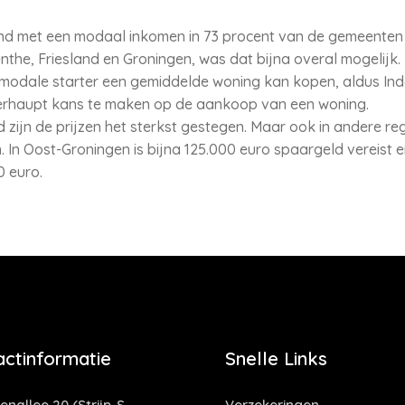
and met een modaal inkomen in 73 procent van de gemeenten 
the, Friesland en Groningen, was dat bijna overal mogelijk. 
s modale starter een gemiddelde woning kan kopen, aldus In
erhaupt kans te maken op de aankoop van een woning.
 zijn de prijzen het sterkst gestegen. Maar ook in andere re
In Oost-Groningen is bijna 125.000 euro spaargeld vereist en
0 euro.
actinformatie
Snelle Links
enallee 20 (Strijp-S
Verzekeringen