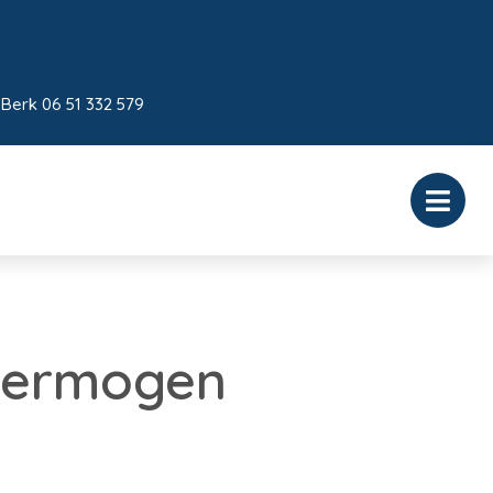
 Berk 06 51 332 579
 vermogen