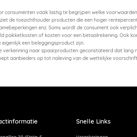
or consumenten vaak lastig te begrijpen welke voorwaarden 
ziet de toezichthouder producten die een hoger rentepercen
namebeperkingen enz. Soms wordt de consument ook verplic
ld pakketkosten of kosten voor een betaalrekening. Ook k
eigenlijk een beleggingsproduct zijn.
e verkenning naar spaarproducten geconstateerd dat lang nie
ept aanbieders op tot naleving van de wettelijke voorschrif
actinformatie
Snelle Links
enallee 20 (Strijp-S
Verzekeringen