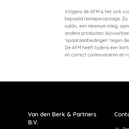
Volgens de AFM is het ook vo
bepaald rentepercentage. Zo 
saldo, een minimum inleg, op
andere producten; bijvoorbee
‘spaaraanbiedingen’ tegen die 
De AFM heeft tijdens een kort
en correct communiceren en ro
Van den Berk & Partners
Cont
B.V.
Tor