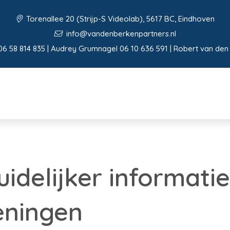
Torenallee 20 (Strijp-S Videolab), 5617 BC, Eindhoven
info@vandenberkenpartners.nl
06 58 814 835 | Audrey Grumnagel 06 10 636 591 | Robert van den
idelijker informatie
eningen