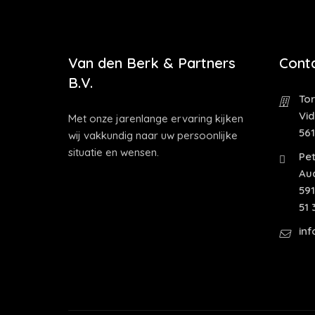
Van den Berk & Partners
Cont
B.V.
Tor
Vi
Met onze jarenlange ervaring kijken
56
wij vakkundig naar uw persoonlijke
situatie en wensen.
Pet
Au
591
51 
in