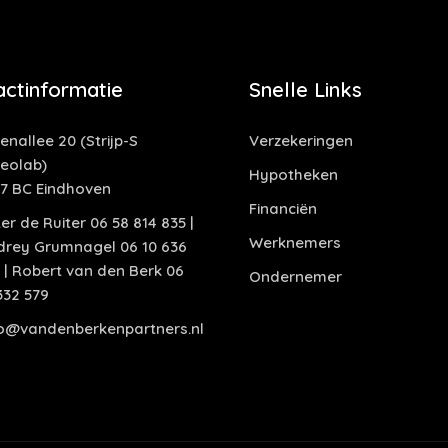
actinformatie
Snelle Links
enallee 20 (Strijp-S
Verzekeringen
deolab)
Hypotheken
17 BC Eindhoven
Financiën
er de Ruiter 06 58 814 835 |
Werknemers
drey Grumnagel 06 10 636
 | Robert van den Berk 06
Ondernemer
332 579
fo@vandenberkenpartners.nl