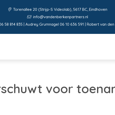
Torenallee 20 (Strijp-S Videolab), 5617 BC, Eindhoven
info@vandenberkenpartners.nl
06 58 814 835 | Audrey Grumnagel 06 10 636 591 | Robert van den
schuwt voor toenam