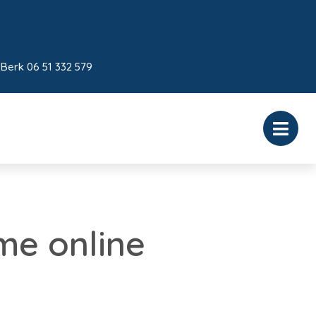
 Berk 06 51 332 579
e online