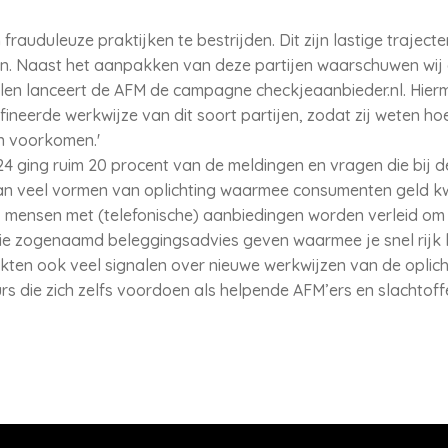
 frauduleuze praktijken te bestrijden. Dit zijn lastige traject
zijn. Naast het aanpakken van deze partijen waarschuwen wi
len lanceert de AFM de campagne checkjeaanbieder.nl. Hierm
neerde werkwijze van dit soort partijen, zodat zij weten hoe
n voorkomen.'
024 ging ruim 20 procent van de meldingen en vragen die bi
aan veel vormen van oplichting waarmee consumenten geld kw
mensen met (telefonische) aanbiedingen worden verleid om ge
ie zogenaamd beleggingsadvies geven waarmee je snel rijk k
kten ook veel signalen over nieuwe werkwijzen van de oplicht
 die zich zelfs voordoen als helpende AFM’ers en slachtoffe