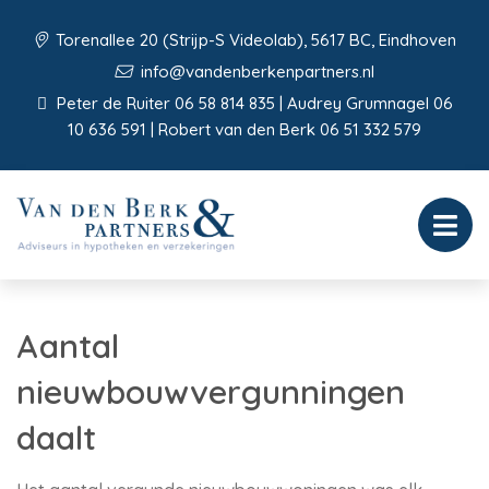
Torenallee 20 (Strijp-S Videolab), 5617 BC, Eindhoven
info@vandenberkenpartners.nl
Peter de Ruiter 06 58 814 835 | Audrey Grumnagel 06
10 636 591 | Robert van den Berk 06 51 332 579
Aantal
nieuwbouwvergunningen
daalt