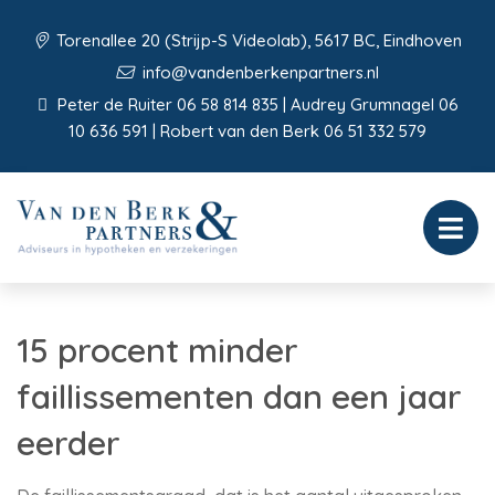
Torenallee 20 (Strijp-S Videolab), 5617 BC, Eindhoven
info@vandenberkenpartners.nl
Peter de Ruiter 06 58 814 835 | Audrey Grumnagel 06
10 636 591 | Robert van den Berk 06 51 332 579
15 procent minder
faillissementen dan een jaar
eerder