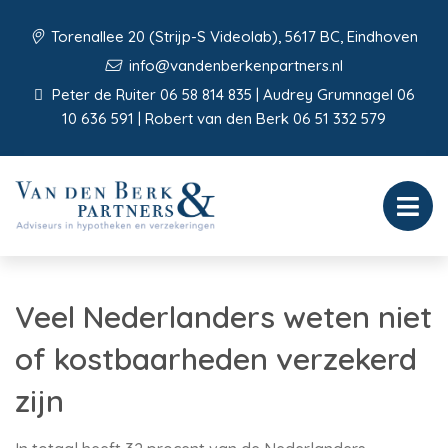
Torenallee 20 (Strijp-S Videolab), 5617 BC, Eindhoven
info@vandenberkenpartners.nl
Peter de Ruiter 06 58 814 835 | Audrey Grumnagel 06
10 636 591 | Robert van den Berk 06 51 332 579
Veel Nederlanders weten niet
of kostbaarheden verzekerd
zijn